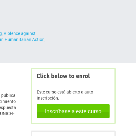
g
,
Violence against
 in Humanitarian Action
,
Saltar
Click below to enrol
Click
below
to
Este curso está abierto a auto-
enrol
d pública
inscripción.
ocimiento
respuesta.
Inscríbase a este curso
 UNICEF: