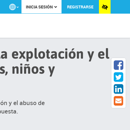
Toggles
Select
REGISTRARSE
INICIA SESIÓN
you
the
preferred
accessibi
language
theme
la explotación y el
s, niños y
ión y el abuso de
puesta.