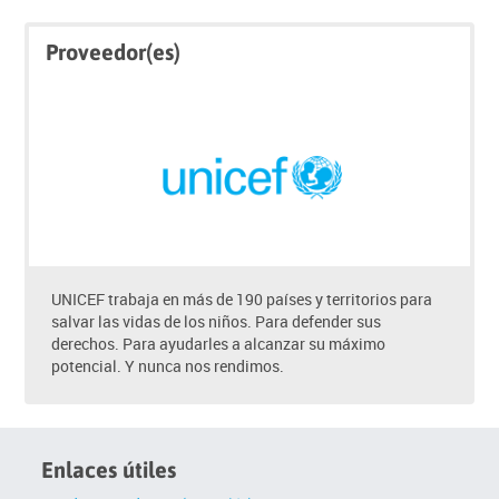
Saltar
Saltar
Proveedor(es)
Click
Proveedor(es)
below
to
enrol
UNICEF trabaja en más de 190 países y territorios para
salvar las vidas de los niños. Para defender sus
derechos. Para ayudarles a alcanzar su máximo
potencial. Y nunca nos rendimos.
Enlaces útiles