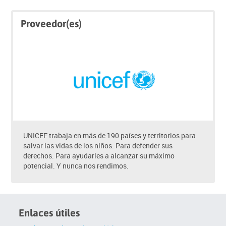
Saltar
Saltar
Proveedor(es)
Click
Proveedor(es)
below
to
enrol
UNICEF trabaja en más de 190 países y territorios para
salvar las vidas de los niños. Para defender sus
derechos. Para ayudarles a alcanzar su máximo
potencial. Y nunca nos rendimos.
Enlaces útiles