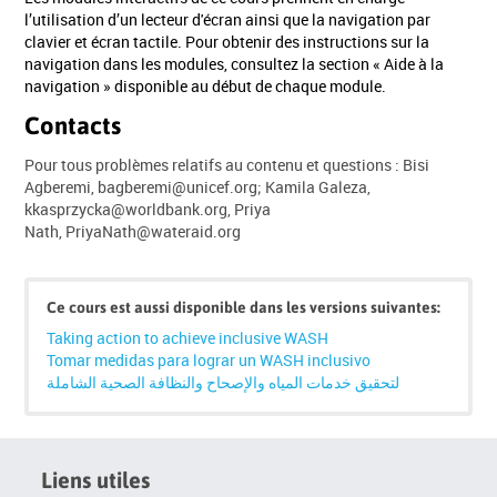
l’utilisation d’un lecteur d'écran ainsi que la navigation par
clavier et écran tactile. Pour obtenir des instructions sur la
navigation dans les modules, consultez la section « Aide à la
navigation » disponible au début de chaque module.
Contacts
Pour tous problèmes relatifs au contenu et questions : Bisi
Agberemi, bagberemi@unicef.org; Kamila Galeza,
kkasprzycka@worldbank.org, Priya
Nath, PriyaNath@wateraid.org
Passer
Click
Ce cours est aussi disponible dans les versions suivantes:
below
Taking action to achieve inclusive WASH
to
Tomar medidas para lograr un WASH inclusivo
enrol
لتحقيق خدمات المياه والإصحاح والنظافة الصحية الشاملة
Liens utiles