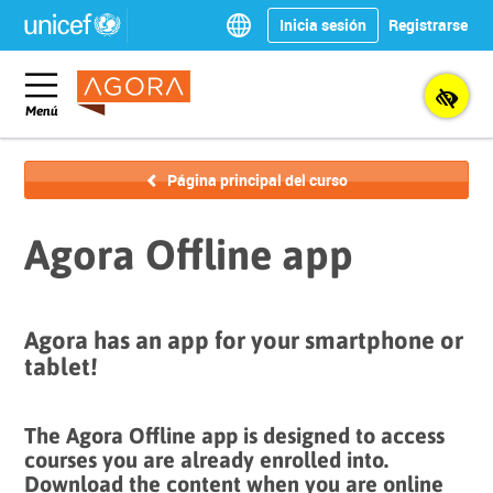
Saltar
Saltar
Select
Inicia sesión
Registrarse
a
al
you
contenido
pie
Logotipo
preferred
Navegación
principal
de
de
language
Tog
página
la
Toggle
Menú
para
organización
the
obtener
ayuda
Página principal del curso
acce
the
Agora Offline app
Agora has an app for your smartphone or
tablet!
The Agora Offline app is designed to access
courses you are already enrolled into.
Download the content when you are online