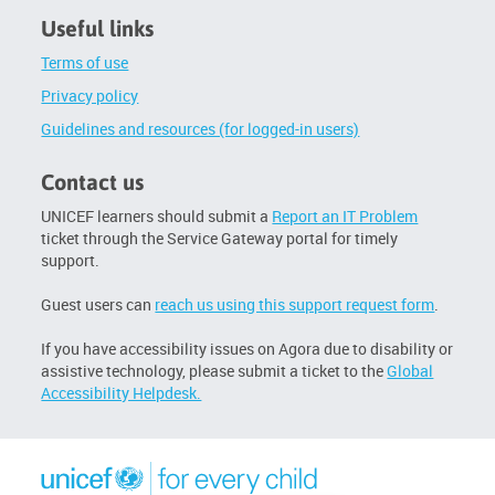
Useful links
Terms of use
Privacy policy
Guidelines and resources (for logged-in users)
Contact us
UNICEF learners should submit a
Report an IT Problem
ticket through the Service Gateway portal for timely
support.
Guest users can
reach us using this support request form
.
If you have accessibility issues on Agora due to disability or
assistive technology, please submit a ticket to the
Global
Accessibility Helpdesk.