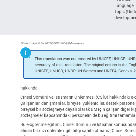
Language:
Topic (Und
developmen
Cover image
:
©
© UNICEF/UN018669/Zehbrauskas
This translation was not created by UNICEF, UNHCR, UNDP
accuracy of this translation. The original edition is the E
UNICEF, UNHCR, UNDP, UN Women and UNFPA, Geneva, 202
hakkında
Cinsel Sömürü ve İstismarın Önlenmesi (CSİÖ) hakkındaki e-ö
Çalışanlar, danışmanlar, bireysel yükleniciler, destek persone
bireysel bir sözleşmeye dayalı olarak BM için çalışan diğer kiş
sözleşmeler kapsamındaki personelin de bu eğitimi tamamla
Bu e-öğrenme eğitimi; Cinsel Sömürü ve İstismar konusundaki
alınan bir dizi önlemle ilgili bilgi sahibi olmanız, Cinsel Sö