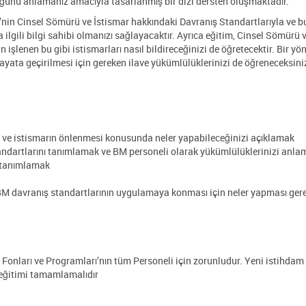
duğunu anlamanız amacıyla tasarlanmış bir dizi dersten oluşmaktadır.
M’nin Cinsel Sömürü ve İstismar hakkındaki Davranış Standartlarıyla ve b
gili bilgi sahibi olmanızı sağlayacaktır. Ayrıca eğitim, Cinsel Sömürü v
işlenen bu gibi istismarları nasıl bildireceğinizi de öğretecektir. Bir yö
yata geçirilmesi için gereken ilave yükümlülüklerinizi de öğreneceksini
ü ve istismarın önlenmesi konusunda neler yapabileceğinizi açıklamak
andartlarını tanımlamak ve BM personeli olarak yükümlülüklerinizi anla
i tanımlamak
 BM davranış standartlarının uygulamaya konması için neler yapması gere
M Fonları ve Programları’nın tüm Personeli için zorunludur. Yeni istihdam
u eğitimi tamamlamalıdır