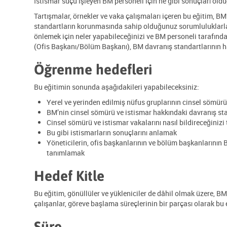
İstismar suçu işleyen BM personeli için ne gibi sonuçları ol
Tartışmalar, örnekler ve vaka çalışmaları içeren bu eğitim, B
standartların korunmasında sahip olduğunuz sorumluluklarla il
önlemek için neler yapabileceğinizi ve BM personeli tarafından 
(Ofis Başkanı/Bölüm Başkanı), BM davranış standartlarının ha
Öğrenme hedefleri
Bu eğitimin sonunda aşağıdakileri yapabileceksiniz:
Yerel ve yerinden edilmiş nüfus gruplarının cinsel sömür
BM’nin cinsel sömürü ve istismar hakkındaki davranış st
Cinsel sömürü ve istismar vakalarını nasıl bildireceğiniz
Bu gibi istismarların sonuçlarını anlamak
Yöneticilerin, ofis başkanlarının ve bölüm başkanlarının
tanımlamak
Hedef Kitle
Bu eğitim, gönüllüler ve yükleniciler de dâhil olmak üzere, B
çalışanlar, göreve başlama süreçlerinin bir parçası olarak b
Süre