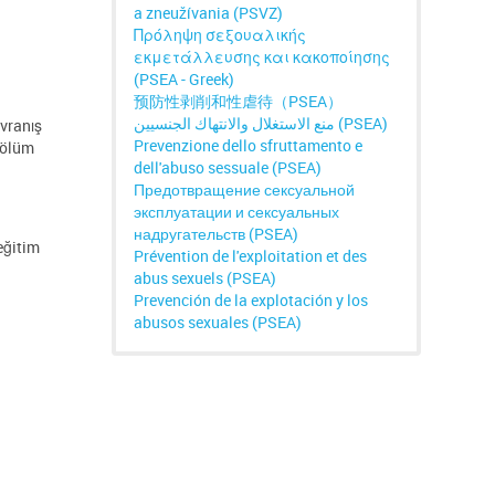
a zneužívania (PSVZ)
Πρόληψη σεξουαλικής
εκμετάλλευσης και κακοποίησης
(PSEA - Greek)
预防性剥削和性虐待（PSEA）
منع الاستغلال والانتهاك الجنسيين (PSEA)
avranış
Prevenzione dello sfruttamento e
Bölüm
dell'abuso sessuale (PSEA)
Предотвращение сексуальной
эксплуатации и сексуальных
надругательств (PSEA)
 eğitim
Prévention de l'exploitation et des
abus sexuels (PSEA)
Prevención de la explotación y los
abusos sexuales (PSEA)