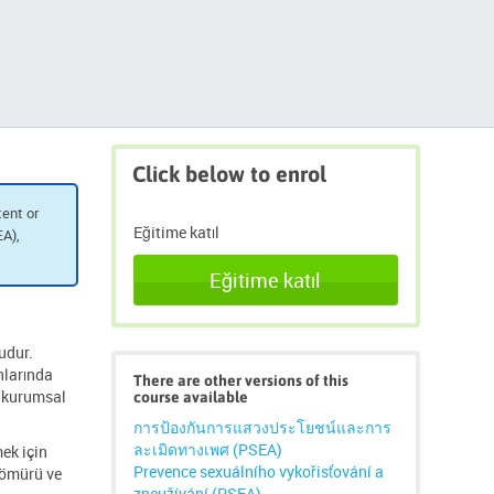
Click
Click below to enrol
below
to
ent or
enrol
Eğitime katıl
EA),
'yı
atla
Eğitime katıl
udur.
nlarında
There are other versions of this
li kurumsal
course available
การป้องกันการแสวงประโยชน์และการ
ละเมิดทางเพศ (PSEA)
ek için
Prevence sexuálního vykořisťování a
 Sömürü ve
zneužívání (PSEA)