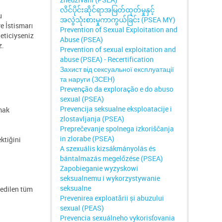
လိင်ပိုင်းဆိုင်ရာအမြတ်ထုတ်မှုနှင့်
u
အလွဲသုံးစားမှုကာကွယ်ခြင်း (PSEA MY)
e İstismarı
Prevention of Sexual Exploitation and
neticiyseniz
Abuse (PSEA)
z.
Prevention of sexual exploitation and
abuse (PSEA) - Recertification
Захист від сексуальної експлуатації
та наруги (ЗСЕН)
Prevenção da exploração e do abuso
sexual (PSEA)
Prevencija seksualne eksploatacije i
mak
zlostavljanja (PSEA)
Preprečevanje spolnega izkoriščanja
in zlorabe (PSEA)
ktiğini
A szexuális kizsákmányolás és
bántalmazás megelőzése (PSEA)
Zapobieganie wyzyskowi
seksualnemu i wykorzystywanie
seksualne
 edilen tüm
Prevenirea exploatării și abuzului
sexual (PEAS)
Prevencia sexuálneho vykorisťovania