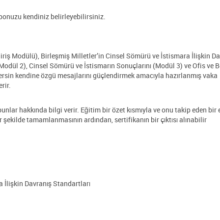
onuzu kendiniz belirleyebilirsiniz.
Giriş Modülü), Birleşmiş Milletler’in Cinsel Sömürü ve İstismara İlişkin D
Modül 2), Cinsel Sömürü ve İstismarın Sonuçlarını (Modül 3) ve Ofis ve 
dersin kendine özgü mesajlarını güçlendirmek amacıyla hazırlanmış vaka
erir.
 bunlar hakkında bilgi verir. Eğitim bir özet kısmıyla ve onu takip eden bir
 şekilde tamamlanmasının ardından, sertifikanın bir çıktısı alınabilir
a İlişkin Davranış Standartları