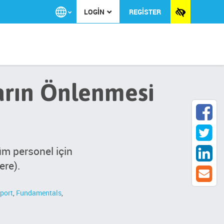
Toggles
Select
REGISTER
LOGIN
you
the
preferred
accessibi
language
theme
arın Önlenmesi
üm personel için
ere).
port
,
Fundamentals
,