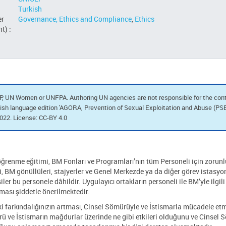
Turkish
er
Governance, Ethics and Compliance
,
Ethics
t) :
, UN Women or UNFPA. Authoring UN agencies are not responsible for the cont
nglish language edition 'AGORA, Prevention of Sexual Exploitation and Abuse (PS
2. License: CC-BY 4.0
ğrenme eğitimi, BM Fonları ve Programları’nın tüm Personeli için zorunl
li, BM gönüllüleri, stajyerler ve Genel Merkezde ya da diğer görev istasyo
iler bu personele dâhildir. Uygulayıcı ortakların personeli ile BM’yle ilgi
ması şiddetle önerilmektedir.
 farkındalığınızın artması, Cinsel Sömürüyle ve İstismarla mücadele etm
mürü ve İstismarın mağdurlar üzerinde ne gibi etkileri olduğunu ve Cinsel